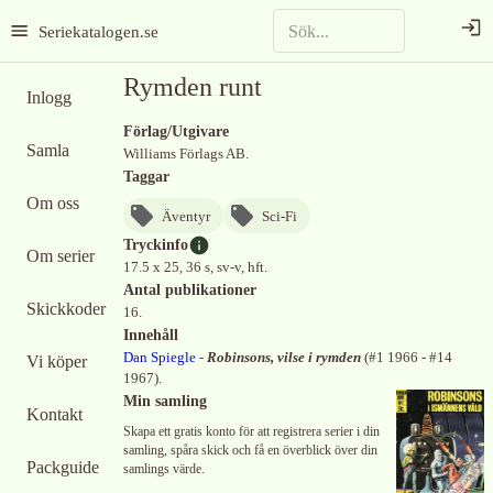
Seriekatalogen.se
Rymden runt
Inlogg
Förlag/Utgivare
Samla
Williams Förlags AB.
Taggar
Om oss
Äventyr
Sci-Fi
Tryckinfo
Om serier
17.5 x 25, 36 s, sv-v, hft.
Antal publikationer
Skickkoder
16.
Innehåll
Dan Spiegle
-
Robinsons, vilse i rymden
(
#1 1966 - #14
Vi köper
1967
)
.
Min samling
Kontakt
Skapa ett gratis konto för att registrera serier i din
samling, spåra skick och få en överblick över din
Packguide
samlings värde.