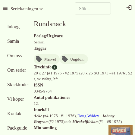
Seriekatalogen.se
Rundsnack
Inlogg
Förlag/Utgivare
Samla
Semic.
Taggar
Om oss
Marvel
Ungdom
Tryckinfo
Om serier
20 x 27 (#1 1975 - #2 1975) 20 x 26 (#3 1975 - #1 1976), 52
s, sv-v/färg, hft.
Skickkoder
ISSN
0345-9764
Antal publikationer
Vi köper
12.
Innehåll
Kontakt
Acke
(
#4 1975 - #1 1976
)
,
Doug Wildey
-
Johnny
Grayson
(
#2 1975
)
och
Mirakelflickan
(
#1 - #9 1975
)
.
Packguide
Min samling