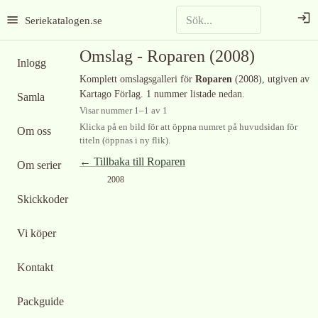
Seriekatalogen.se
Omslag -
Roparen
(2008)
Inlogg
Komplett omslagsgalleri för
Roparen
(2008)
, utgiven av
Kartago Förlag
.
1 nummer listade nedan.
Samla
Visar nummer
1
–
1
av
1
Klicka på en bild för att öppna numret på huvudsidan för
Om oss
titeln (öppnas i ny flik).
← Tillbaka till
Roparen
Om serier
2008
Skickkoder
Vi köper
Kontakt
Packguide