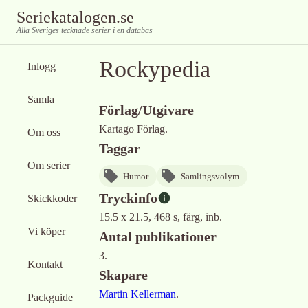
Seriekatalogen.se
Alla Sveriges tecknade serier i en databas
Rockypedia
Inlogg
Samla
Förlag/Utgivare
Kartago Förlag.
Om oss
Taggar
Om serier
Humor
Samlingsvolym
Tryckinfo
Skickkoder
15.5 x 21.5, 468 s, färg, inb.
Vi köper
Antal publikationer
3.
Kontakt
Skapare
Martin Kellerman
.
Packguide