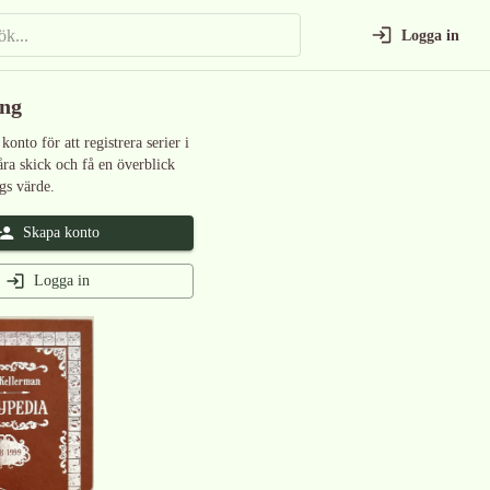
Logga in
ing
 konto för att registrera serier i
åra skick och få en överblick
gs värde.
Skapa konto
Logga in