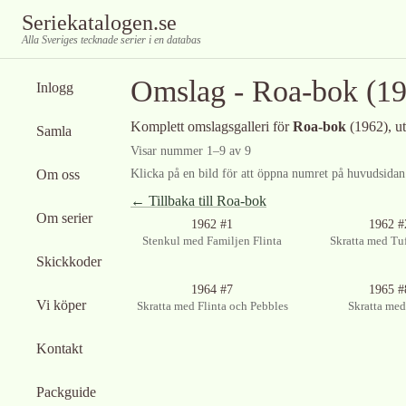
Seriekatalogen.se
Alla Sveriges tecknade serier i en databas
Omslag -
Roa-bok
(19
Inlogg
Komplett omslagsgalleri för
Roa-bok
(1962)
, 
Samla
Visar nummer
1
–
9
av
9
Om oss
Klicka på en bild för att öppna numret på huvudsidan f
← Tillbaka till
Roa-bok
Om serier
1962 #1
1962 #
Stenkul med Familjen Flinta
Skratta med Tuf
Skickkoder
Ingen bild tillgänglig
1964 #7
1965 #
Vi köper
Skratta med Flinta och Pebbles
Skratta med
Kontakt
Packguide