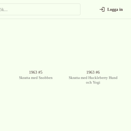
Logga in
Ingen bild tillgänglig
1963 #5
1963 #6
Skratta med Snobben
Skratta med Huckleberry Hund
och Yogi