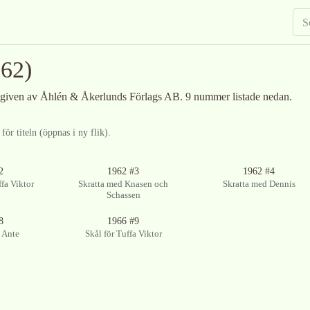
62)
utgiven av Åhlén & Åkerlunds Förlags AB
.
9 nummer listade nedan.
ör titeln (öppnas i ny flik).
2
1962 #3
1962 #4
fa Viktor
Skratta med Knasen och
Skratta med Dennis
Schassen
8
1966 #9
 Ante
Skål för Tuffa Viktor