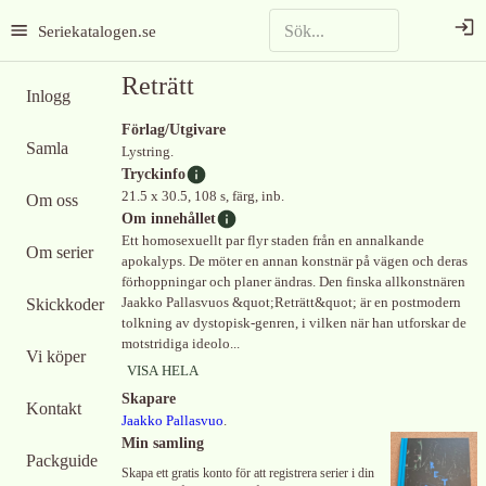
Seriekatalogen.se
Reträtt
Inlogg
Förlag/Utgivare
Samla
Lystring.
Tryckinfo
21.5 x 30.5, 108 s, färg, inb.
Om oss
Om innehållet
Ett homosexuellt par flyr staden från en annalkande
Om serier
apokalyps. De möter en annan konstnär på vägen och deras
förhoppningar och planer ändras. Den finska allkonstnären
Skickkoder
Jaakko Pallasvuos &quot;Reträtt&quot; är en postmodern
tolkning av dystopisk-genren, i vilken när han utforskar de
motstridiga ideolo...
Vi köper
VISA HELA
Skapare
Kontakt
Jaakko Pallasvuo
.
Min samling
Packguide
Skapa ett gratis konto för att registrera serier i din