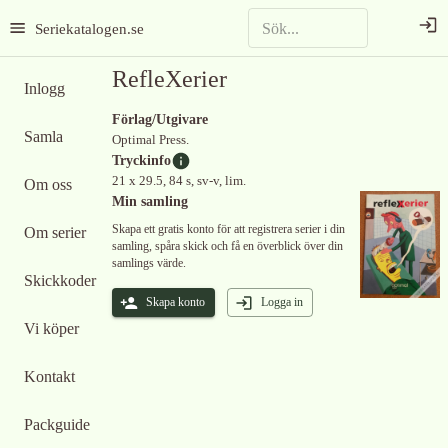
Seriekatalogen.se
RefleXerier
Inlogg
Förlag/Utgivare
Samla
Optimal Press.
Tryckinfo
21 x 29.5, 84 s, sv-v, lim.
Om oss
Min samling
Skapa ett gratis konto för att registrera serier i din
Om serier
samling, spåra skick och få en överblick över din
samlings värde.
Skickkoder
Skapa konto
Logga in
Vi köper
Kontakt
Packguide