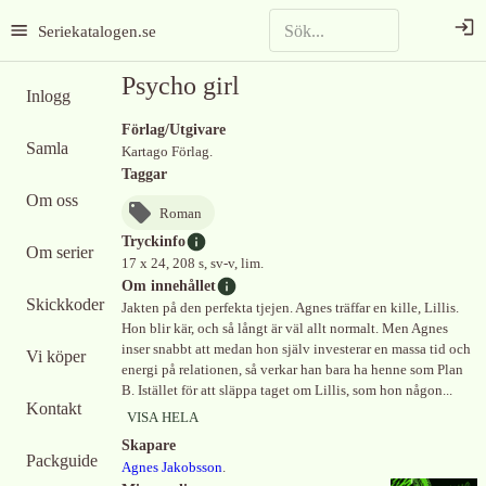
Seriekatalogen.se
Psycho girl
Inlogg
Förlag/Utgivare
Samla
Kartago Förlag.
Taggar
Om oss
Roman
Tryckinfo
Om serier
17 x 24, 208 s, sv-v, lim.
Om innehållet
Skickkoder
Jakten på den perfekta tjejen. Agnes träffar en kille, Lillis.
Hon blir kär, och så långt är väl allt normalt. Men Agnes
inser snabbt att medan hon själv investerar en massa tid och
Vi köper
energi på relationen, så verkar han bara ha henne som Plan
B. Istället för att släppa taget om Lillis, som hon någon...
Kontakt
VISA HELA
Skapare
Packguide
Agnes Jakobsson
.