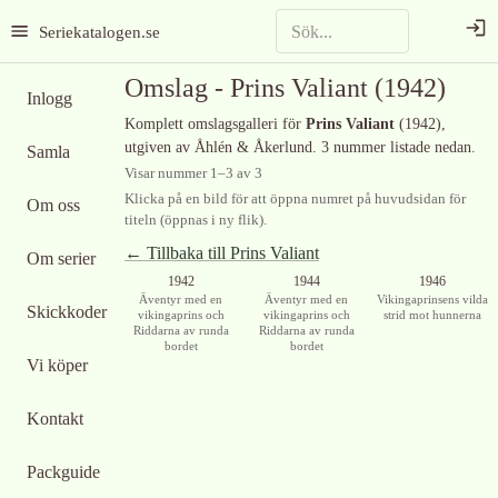
Seriekatalogen.se
Omslag -
Prins Valiant
(1942)
Inlogg
Komplett omslagsgalleri för
Prins Valiant
(1942)
,
utgiven av Åhlén & Åkerlund
.
3 nummer listade nedan.
Samla
Visar nummer
1
–
3
av
3
Klicka på en bild för att öppna numret på huvudsidan för
Om oss
titeln (öppnas i ny flik).
← Tillbaka till
Prins Valiant
Om serier
Ingen bild
Ingen bild
1942
1944
1946
tillgänglig
tillgänglig
Äventyr med en
Äventyr med en
Vikingaprinsens vilda
Skickkoder
vikingaprins och
vikingaprins och
strid mot hunnerna
Riddarna av runda
Riddarna av runda
bordet
bordet
Vi köper
Kontakt
Packguide