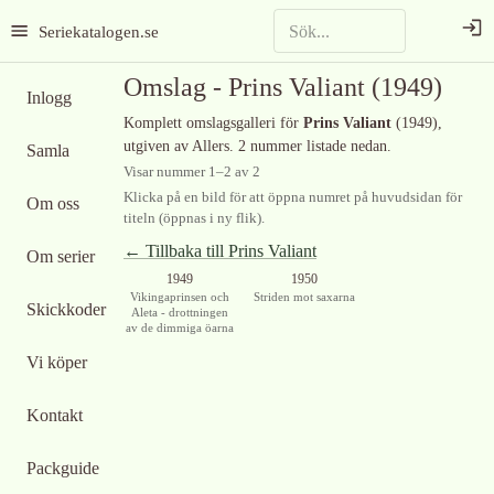
Seriekatalogen.se
Omslag -
Prins Valiant
(1949)
Inlogg
Komplett omslagsgalleri för
Prins Valiant
(1949)
,
utgiven av Allers
.
2 nummer listade nedan.
Samla
Visar nummer
1
–
2
av
2
Klicka på en bild för att öppna numret på huvudsidan för
Om oss
titeln (öppnas i ny flik).
← Tillbaka till
Prins Valiant
Om serier
1949
1950
Vikingaprinsen och
Striden mot saxarna
Skickkoder
Aleta - drottningen
av de dimmiga öarna
Vi köper
Kontakt
Packguide