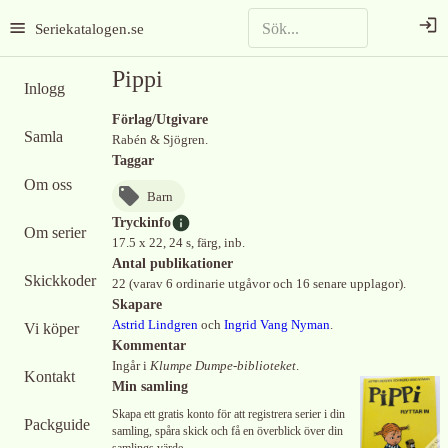
Seriekatalogen.se
Pippi
Inlogg
Förlag/Utgivare
Samla
Rabén & Sjögren.
Taggar
Om oss
Barn
Tryckinfo
Om serier
17.5 x 22, 24 s, färg, inb.
Antal publikationer
Skickkoder
22 (varav 6 ordinarie utgåvor och 16 senare upplagor).
Skapare
Astrid Lindgren
och
Ingrid Vang Nyman
.
Vi köper
Kommentar
Ingår i
Klumpe Dumpe-biblioteket
.
Kontakt
Min samling
Skapa ett gratis konto för att registrera serier i din
Packguide
samling, spåra skick och få en överblick över din