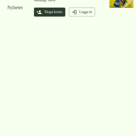
samlings värde.
Nyheter
Skapa konto
Logga in