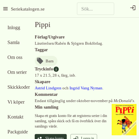
Seriekatalogen.se
Pippi
Inlogg
Förlag/Utgivare
Samla
Läsrörelsen/Rabén & Sjögren Bokförlag.
Taggar
Om oss
Barn
Tryckinfo
Om serier
17 x 21.5, 28 s, färg, inb.
Skapare
Skickkoder
Astrid Lindgren
och
Ingrid Vang Nyman
.
Kommentar
Endast tillgänglig under oktober-november på
McDonald's
.
Vi köper
Min samling
Skapa ett gratis konto för att registrera serier i din
Kontakt
samling, spåra skick och få en överblick över din
samlings värde.
Packguide
Skapa konto
Logga in