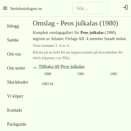
Seriekatalogen.se
Omslag -
Peos julkalas
(1980)
Inlogg
Komplett omslagsgalleri för
Peos julkalas
(1980)
,
utgiven av Atlantic Förlags AB
.
4 nummer listade nedan.
Samla
Visar nummer
1
–
4
av
4
Klicka på en bild för att öppna numret på huvudsidan för
Om oss
titeln (öppnas i ny flik).
← Tillbaka till
Peos julkalas
Om serier
Ingen bild
Ingen bild
Ingen bild
1980
1981
1982
tillgänglig
tillgänglig
tillgänglig
Skickkoder
1983 #4
Vi köper
Kontakt
Packguide