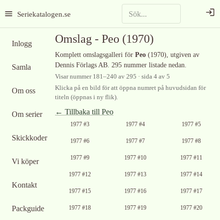
Seriekatalogen.se
Omslag -
Peo
(1970)
Inlogg
Komplett omslagsgalleri för
Peo
(1970)
, utgiven av
Dennis Förlags AB
.
295 nummer listade nedan.
Samla
Visar nummer
181
–
240
av
295
· sida 4 av 5
Klicka på en bild för att öppna numret på huvudsidan för
Om oss
titeln (öppnas i ny flik).
← Tillbaka till
Peo
Om serier
Ingen bild
1977 #3
1977 #4
1977 #5
tillgänglig
Skickkoder
1977 #6
1977 #7
1977 #8
Ingen bild
Ingen bild
1977 #9
1977 #10
1977 #11
Vi köper
tillgänglig
tillgänglig
Ingen bild
1977 #12
1977 #13
1977 #14
tillgänglig
Kontakt
Ingen bild
1977 #15
1977 #16
1977 #17
tillgänglig
Ingen bild
Packguide
1977 #18
1977 #19
1977 #20
tillgänglig