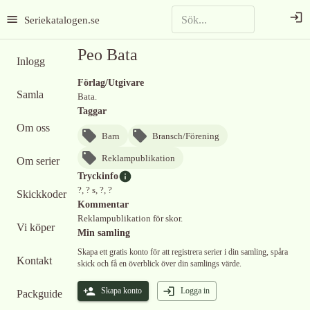
Seriekatalogen.se
Peo Bata
Inlogg
Förlag/Utgivare
Samla
Bata.
Taggar
Om oss
Barn
Bransch/Förening
Reklampublikation
Om serier
Tryckinfo
?, ? s, ?, ?
Skickkoder
Kommentar
Reklampublikation för skor.
Vi köper
Min samling
Skapa ett gratis konto för att registrera serier i din samling, spåra
Kontakt
skick och få en överblick över din samlings värde.
Skapa konto
Logga in
Packguide