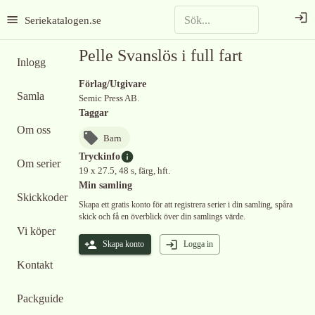
Seriekatalogen.se
Pelle Svanslös i full fart
Inlogg
Förlag/Utgivare
Samla
Semic Press AB.
Taggar
Om oss
Barn
Tryckinfo
Om serier
19 x 27.5, 48 s, färg, hft.
Min samling
Skickkoder
Skapa ett gratis konto för att registrera serier i din samling, spåra
skick och få en överblick över din samlings värde.
Vi köper
Skapa konto
Logga in
Kontakt
Packguide