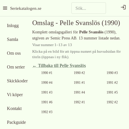
Seriekatalogen.se
Omslag -
Pelle Svanslös
(1990)
Inlogg
Komplett omslagsgalleri för
Pelle Svanslös
(1990)
,
utgiven av Semic Press AB
.
13 nummer listade nedan.
Samla
Visar nummer
1
–
13
av
13
Klicka på en bild för att öppna numret på huvudsidan för
Om oss
titeln (öppnas i ny flik).
← Tillbaka till
Pelle Svanslös
Om serier
Ingen bild
Ingen bild
1990 #1
1990 #2
1990 #3
tillgänglig
tillgänglig
Skickkoder
Ingen bild
Ingen bild
Ingen bild
1990 #4
1991 #1
1991 #2
tillgänglig
tillgänglig
tillgänglig
Ingen bild
Ingen bild
1991 #3
1991 #4
1991 #5
Vi köper
tillgänglig
tillgänglig
Ingen bild
Ingen bild
Ingen bild
1991 #6
1992 #1
1992 #2
tillgänglig
tillgänglig
tillgänglig
Kontakt
Ingen bild
1992 #3
tillgänglig
Packguide