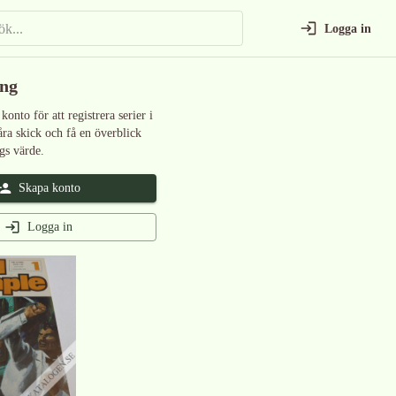
Logga in
ing
 konto för att registrera serier i
åra skick och få en överblick
gs värde.
Skapa konto
Logga in