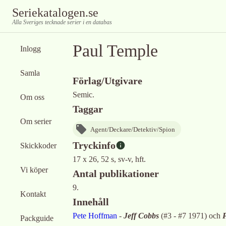
Seriekatalogen.se
Alla Sveriges tecknade serier i en databas
Paul Temple
Inlogg
Samla
Förlag/Utgivare
Semic.
Om oss
Taggar
Om serier
Agent/Deckare/Detektiv/Spion
Tryckinfo
Skickkoder
17 x 26, 52 s, sv-v, hft.
Vi köper
Antal publikationer
9.
Kontakt
Innehåll
Pete Hoffman
-
Jeff Cobbs
(
#3 - #7 1971
)
och
Packguide