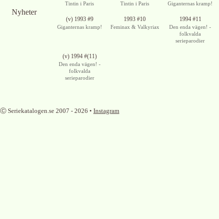
Tintin i Paris
Tintin i Paris
Giganternas kramp!
Nyheter
(v) 1993 #9
1993 #10
1994 #11
Giganternas kramp!
Feminax & Valkyriax
Den enda vägen! -
folkvalda
serieparodier
(v) 1994 #(11)
Den enda vägen! -
folkvalda
serieparodier
Ⓒ Seriekatalogen.se 2007 -
2026
•
Instagram