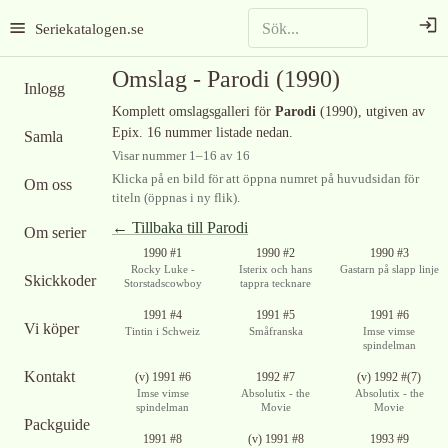
Seriekatalogen.se
Omslag -
Parodi
(1990)
Inlogg
Komplett omslagsgalleri för
Parodi
(1990)
, utgiven av
Epix
.
16 nummer listade nedan.
Samla
Visar nummer
1
–
16
av
16
Klicka på en bild för att öppna numret på huvudsidan för
Om oss
titeln (öppnas i ny flik).
← Tillbaka till
Parodi
Om serier
1990 #1
1990 #2
1990 #3
Rocky Luke -
Isterix och hans
Gastarn på slapp linje
Skickkoder
Storstadscowboy
tappra tecknare
1991 #4
1991 #5
1991 #6
Vi köper
Tintin i Schweiz
Småfranska
Imse vimse
spindelman
Kontakt
(v) 1991 #6
1992 #7
(v) 1992 #(7)
Imse vimse
Absolutix - the
Absolutix - the
spindelman
Movie
Movie
Packguide
1991 #8
(v) 1991 #8
1993 #9