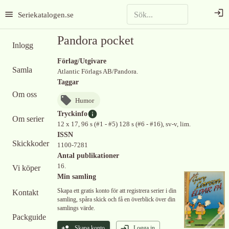
Seriekatalogen.se
Pandora pocket
Inlogg
Förlag/Utgivare
Samla
Atlantic Förlags AB/Pandora.
Taggar
Om oss
Humor
Tryckinfo
Om serier
12 x 17, 96 s (#1 - #5) 128 s (#6 - #16), sv-v, lim.
ISSN
Skickkoder
1100-7281
Antal publikationer
16.
Vi köper
Min samling
Skapa ett gratis konto för att registrera serier i din
Kontakt
samling, spåra skick och få en överblick över din
samlings värde.
Packguide
Skapa konto
Logga in