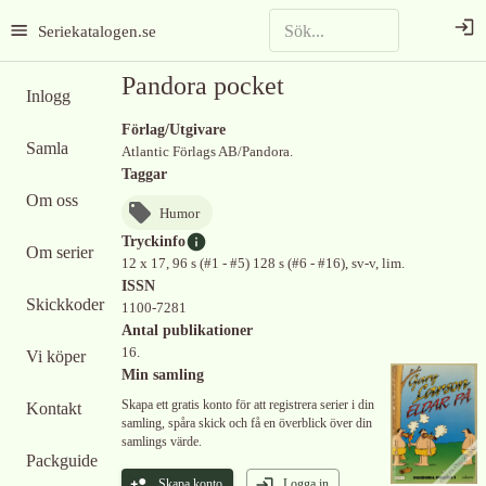
Seriekatalogen.se
Pandora pocket
Inlogg
Förlag/Utgivare
Samla
Atlantic Förlags AB/Pandora.
Taggar
Om oss
Humor
Tryckinfo
Om serier
12 x 17, 96 s (#1 - #5) 128 s (#6 - #16), sv-v, lim.
ISSN
Skickkoder
1100-7281
Antal publikationer
16.
Vi köper
Min samling
Skapa ett gratis konto för att registrera serier i din
Kontakt
samling, spåra skick och få en överblick över din
samlings värde.
Packguide
Skapa konto
Logga in