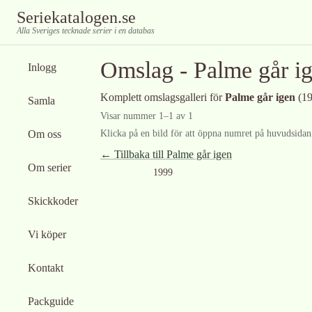
Seriekatalogen.se
Alla Sveriges tecknade serier i en databas
Omslag -
Palme går i
Inlogg
Komplett omslagsgalleri för
Palme går igen
(19
Samla
Visar nummer
1
–
1
av
1
Om oss
Klicka på en bild för att öppna numret på huvudsidan f
← Tillbaka till
Palme går igen
Om serier
Ingen bild tillgänglig
1999
Skickkoder
Vi köper
Kontakt
Packguide