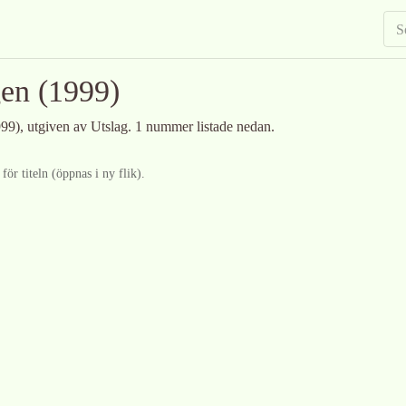
gen
(1999)
99)
, utgiven av Utslag
.
1 nummer listade nedan.
ör titeln (öppnas i ny flik).