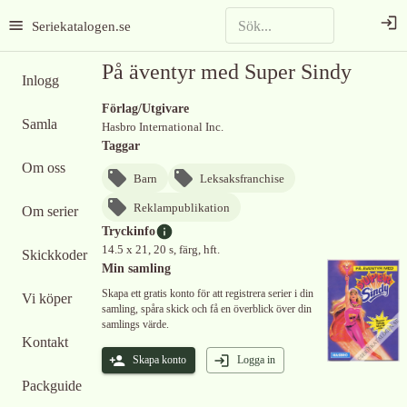
Seriekatalogen.se
På äventyr med Super Sindy
Inlogg
Förlag/Utgivare
Samla
Hasbro International Inc.
Taggar
Om oss
Barn
Leksaksfranchise
Reklampublikation
Om serier
Tryckinfo
14.5 x 21, 20 s, färg, hft.
Skickkoder
Min samling
Skapa ett gratis konto för att registrera serier i din
Vi köper
samling, spåra skick och få en överblick över din
samlings värde.
Kontakt
Skapa konto
Logga in
Packguide