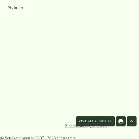
Nyheter
VISA ALLA OMSLAG
Bläddra omslag som lista
Ⓒ Seriekatalogen.se 2007 -
2026
•
Instagram