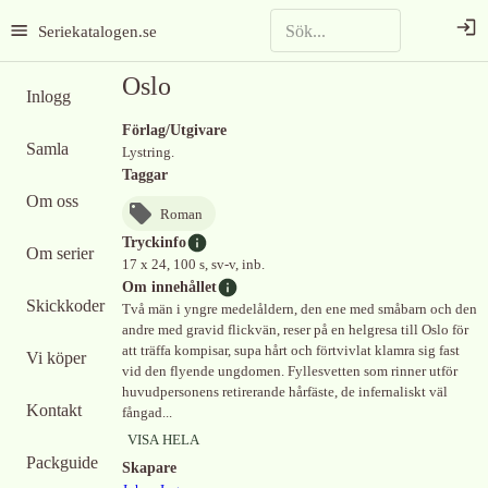
Seriekatalogen.se
Oslo
Inlogg
Förlag/Utgivare
Samla
Lystring.
Taggar
Om oss
Roman
Tryckinfo
Om serier
17 x 24, 100 s, sv-v, inb.
Om innehållet
Skickkoder
Två män i yngre medelåldern, den ene med småbarn och den
andre med gravid flickvän, reser på en helgresa till Oslo för
att träffa kompisar, supa hårt och förtvivlat klamra sig fast
Vi köper
vid den flyende ungdomen. Fyllesvetten som rinner utför
huvudpersonens retirerande hårfäste, de infernaliskt väl
Kontakt
fångad...
VISA HELA
Packguide
Skapare