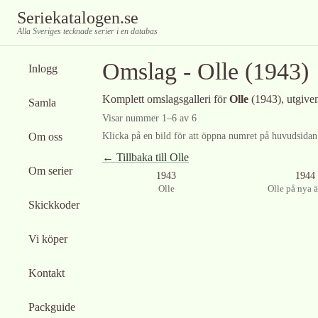
Seriekatalogen.se
Alla Sveriges tecknade serier i en databas
Omslag -
Olle
(1943)
Inlogg
Komplett omslagsgalleri för
Olle
(1943)
, utgive
Samla
Visar nummer
1
–
6
av
6
Om oss
Klicka på en bild för att öppna numret på huvudsidan f
← Tillbaka till
Olle
Om serier
Ingen bild tillgänglig
1943
1944
Olle
Olle på nya 
Skickkoder
Vi köper
Kontakt
Packguide