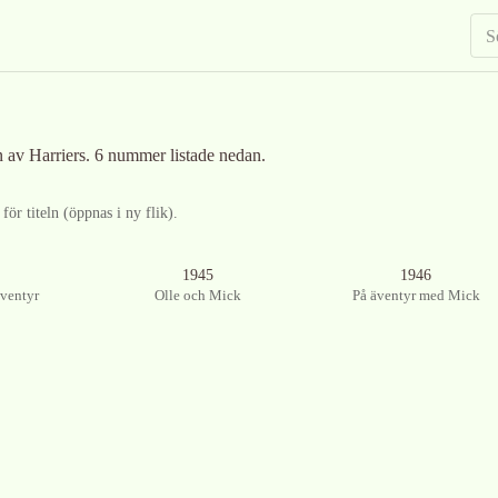
n av Harriers
.
6 nummer listade nedan.
ör titeln (öppnas i ny flik).
Ingen bild tillgänglig
Ingen bild tillgänglig
1945
1946
äventyr
Olle och Mick
På äventyr med Mick