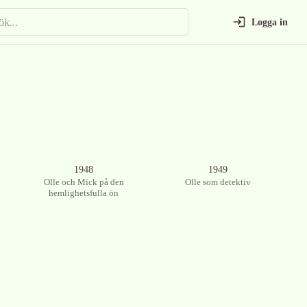
Logga in
Ingen bild tillgänglig
Ingen bild tillgänglig
1948
1949
Olle och Mick på den
Olle som detektiv
hemlighetsfulla ön