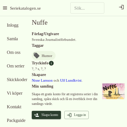
Seriekatalogen.se
Nuffe
Inlogg
Förlag/Utgivare
Samla
Svenska Journalistförbundet.
Taggar
Om oss
Humor
Tryckinfo
Om serier
?, ? s, ?, ?
Skapare
Skickkoder
Nisse Larsson
och
Ulf Lundkvist
.
Min samling
Vi köper
Skapa ett gratis konto för att registrera serier i din
samling, spåra skick och få en överblick över din
samlings värde.
Kontakt
Skapa konto
Logga in
Packguide