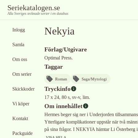
Seriekatalogen.se
Alla Sveriges tecknade serier i en databas
Nekyia
Inlogg
Samla
Förlag/Utgivare
Optimal Press.
Om oss
Taggar
Om serier
Roman
Saga/Mytologi
Tryckinfo
Skickkoder
17 x 24, 80 s, sv-v, lim.
Vi köper
Om innehållet
Hermes beger sig ner i Underjorden tillsammans
Kontakt
Ytterligare komplikationer uppstår när två människ
på sina frågor. I NEKYIA hämtar Li Österberg ins
Packguide
VISA HELA