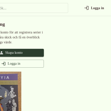
Logga in
ing
 konto för att registrera serier i
åra skick och få en överblick
gs värde.
Skapa konto
Logga in