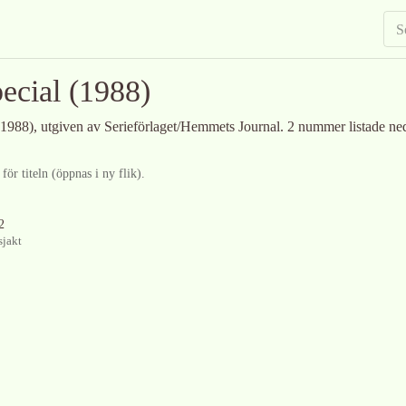
ecial
(1988)
1988)
, utgiven av Serieförlaget/Hemmets Journal
.
2 nummer listade ne
ör titeln (öppnas i ny flik).
2
jakt