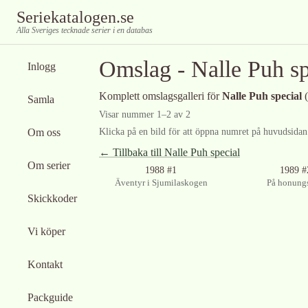
Seriekatalogen.se
Alla Sveriges tecknade serier i en databas
Omslag -
Nalle Puh sp
Inlogg
Komplett omslagsgalleri för
Nalle Puh special
(
Samla
Visar nummer
1
–
2
av
2
Om oss
Klicka på en bild för att öppna numret på huvudsidan f
← Tillbaka till
Nalle Puh special
Om serier
1988 #1
1989 #
Äventyr i Sjumilaskogen
På honungs
Skickkoder
Vi köper
Kontakt
Packguide