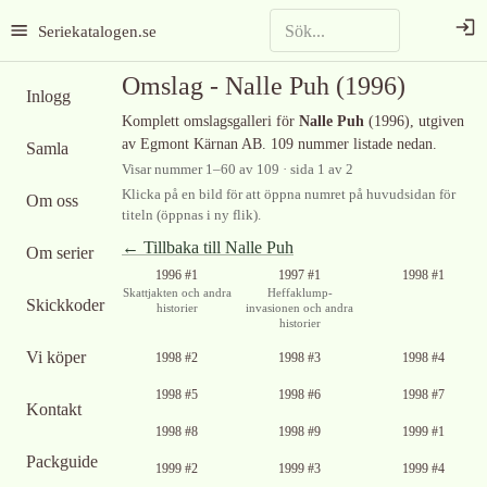
Seriekatalogen.se
Omslag -
Nalle Puh
(1996)
Inlogg
Komplett omslagsgalleri för
Nalle Puh
(1996)
, utgiven
av Egmont Kärnan AB
.
109 nummer listade nedan.
Samla
Visar nummer
1
–
60
av
109
· sida 1 av 2
Klicka på en bild för att öppna numret på huvudsidan för
Om oss
titeln (öppnas i ny flik).
← Tillbaka till
Nalle Puh
Om serier
Ingen bild
1996 #1
1997 #1
1998 #1
tillgänglig
Skattjakten och andra
Heffaklump-
Skickkoder
historier
invasionen och andra
historier
Ingen bild
Ingen bild
Ingen bild
Vi köper
1998 #2
1998 #3
1998 #4
tillgänglig
tillgänglig
tillgänglig
Ingen bild
Ingen bild
Ingen bild
1998 #5
1998 #6
1998 #7
Kontakt
tillgänglig
tillgänglig
tillgänglig
Ingen bild
Ingen bild
Ingen bild
1998 #8
1998 #9
1999 #1
tillgänglig
tillgänglig
tillgänglig
Packguide
Ingen bild
Ingen bild
Ingen bild
1999 #2
1999 #3
1999 #4
tillgänglig
tillgänglig
tillgänglig