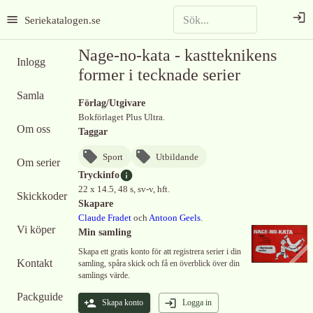
Seriekatalogen.se
Nage-no-kata - kastteknikens
Inlogg
former i tecknade serier
Samla
Förlag/Utgivare
Bokförlaget Plus Ultra.
Om oss
Taggar
Sport
Utbildande
Om serier
Tryckinfo
22 x 14.5, 48 s, sv-v, hft.
Skickkoder
Skapare
Claude Fradet
och
Antoon Geels
.
Vi köper
Min samling
Skapa ett gratis konto för att registrera serier i din
Kontakt
samling, spåra skick och få en överblick över din
samlings värde.
Packguide
Skapa konto
Logga in