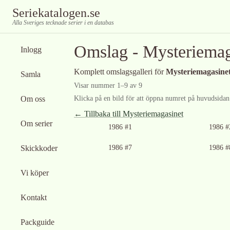
Seriekatalogen.se
Alla Sveriges tecknade serier i en databas
Omslag -
Mysteriemag
Inlogg
Komplett omslagsgalleri för
Mysteriemagasine
Samla
Visar nummer
1
–
9
av
9
Om oss
Klicka på en bild för att öppna numret på huvudsidan f
← Tillbaka till
Mysteriemagasinet
Om serier
1986 #1
1986 #
Skickkoder
1986 #7
1986 #
Vi köper
Kontakt
Packguide