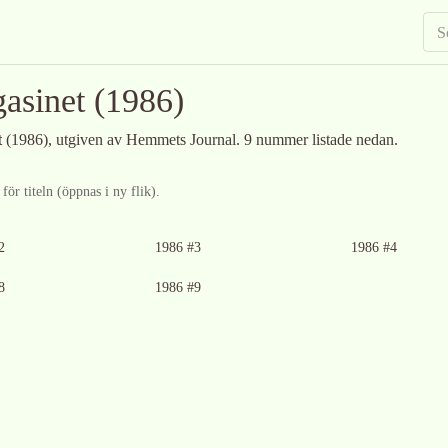
asinet
(1986)
t
(1986)
, utgiven av Hemmets Journal
.
9 nummer listade nedan.
ör titeln (öppnas i ny flik).
2
1986 #3
1986 #4
8
1986 #9