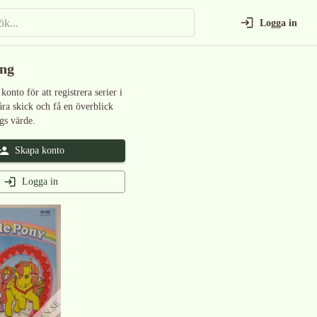
Logga in
ing
 konto för att registrera serier i
åra skick och få en överblick
gs värde.
Skapa konto
Logga in