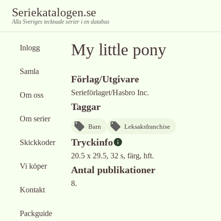
Seriekatalogen.se
Alla Sveriges tecknade serier i en databas
My little pony
Inlogg
Samla
Förlag/Utgivare
Serieförlaget/Hasbro Inc.
Om oss
Taggar
Om serier
Barn
Leksaksfranchise
Tryckinfo
Skickkoder
20.5 x 29.5, 32 s, färg, hft.
Vi köper
Antal publikationer
8.
Kontakt
Packguide