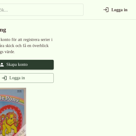
Logga in
ing
 konto för att registrera serier i
åra skick och få en överblick
gs värde.
Skapa konto
Logga in