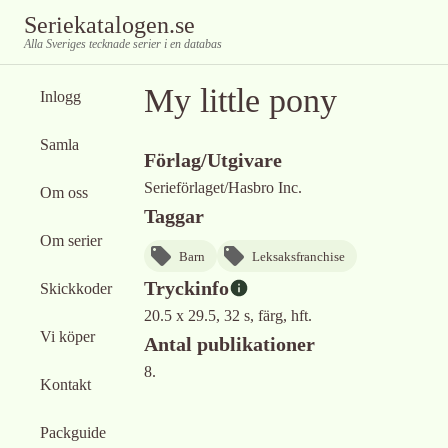
Seriekatalogen.se
Alla Sveriges tecknade serier i en databas
My little pony
Inlogg
Samla
Förlag/Utgivare
Serieförlaget/Hasbro Inc.
Om oss
Taggar
Om serier
Barn
Leksaksfranchise
Tryckinfo
Skickkoder
20.5 x 29.5, 32 s, färg, hft.
Vi köper
Antal publikationer
8.
Kontakt
Packguide