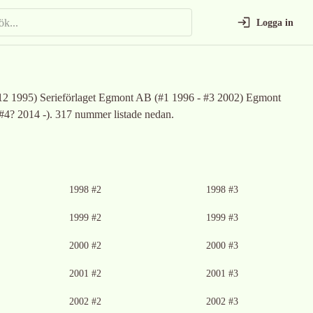
Logga in
-12 1995) Serieförlaget Egmont AB (#1 1996 - #3 2002) Egmont
#4? 2014 -)
.
317 nummer listade nedan.
Ingen bild tillgänglig
Ingen bild tillgänglig
1998 #2
1998 #3
Ingen bild tillgänglig
Ingen bild tillgänglig
1999 #2
1999 #3
Ingen bild tillgänglig
Ingen bild tillgänglig
2000 #2
2000 #3
Ingen bild tillgänglig
Ingen bild tillgänglig
2001 #2
2001 #3
Ingen bild tillgänglig
Ingen bild tillgänglig
2002 #2
2002 #3