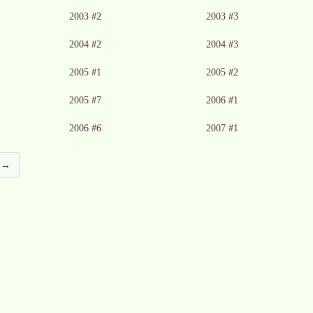
Ingen bild tillgänglig
Ingen bild tillgänglig
2003 #2
2003 #3
Ingen bild tillgänglig
2004 #2
2004 #3
Ingen bild tillgänglig
Ingen bild tillgänglig
2005 #1
2005 #2
Ingen bild tillgänglig
Ingen bild tillgänglig
2005 #7
2006 #1
2006 #6
2007 #1
a →