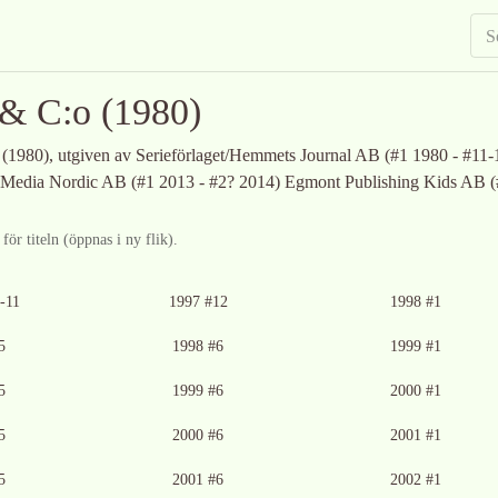
 & C:o
(1980)
(1980)
, utgiven av Serieförlaget/Hemmets Journal AB (#1 1980 - #11
Media Nordic AB (#1 2013 - #2? 2014) Egmont Publishing Kids AB (
ör titeln (öppnas i ny flik).
glig
Ingen bild tillgänglig
Ingen bild tillgänglig
-11
1997 #12
1998 #1
glig
Ingen bild tillgänglig
5
1998 #6
1999 #1
glig
Ingen bild tillgänglig
Ingen bild tillgänglig
5
1999 #6
2000 #1
glig
Ingen bild tillgänglig
Ingen bild tillgänglig
5
2000 #6
2001 #1
glig
Ingen bild tillgänglig
Ingen bild tillgänglig
5
2001 #6
2002 #1