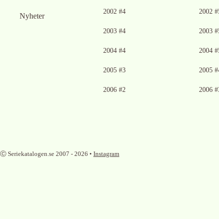
Ingen bild tillgänglig
Ingen bild tillgän
2002 #4
2002 #
Nyheter
Ingen bild tillgänglig
Ingen bild tillgän
2003 #4
2003 #
Ingen bild tillgänglig
Ingen bild tillgän
2004 #4
2004 #
Ingen bild tillgänglig
Ingen bild tillgän
2005 #3
2005 #
Ingen bild tillgänglig
Ingen bild tillgän
2006 #2
2006 #
Ⓒ Seriekatalogen.se 2007 -
2026
•
Instagram