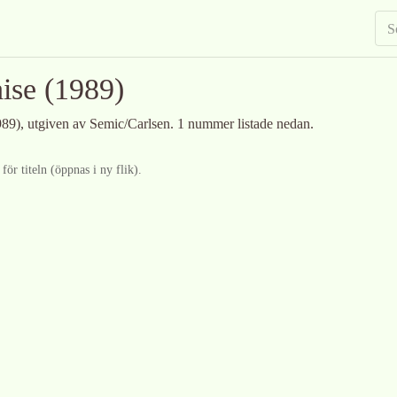
ise
(1989)
89)
, utgiven av Semic/Carlsen
.
1 nummer listade nedan.
ör titeln (öppnas i ny flik).