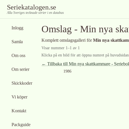
Seriekatalogen.se
Alla Sveriges tecknade serier i en databas
Omslag -
Min nya ska
Inlogg
Komplett omslagsgalleri för
Min nya skattkam
Samla
Visar nummer
1
–
1
av
1
Om oss
Klicka på en bild för att öppna numret på huvudsidan f
← Tillbaka till
Min nya skattkammare - Seriebo
Om serier
1986
Skickkoder
Vi köper
Kontakt
Packguide