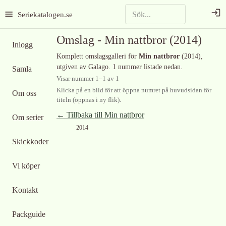
Seriekatalogen.se
Omslag -
Min nattbror
(2014)
Inlogg
Komplett omslagsgalleri för
Min nattbror
(2014)
,
utgiven av Galago
.
1 nummer listade nedan.
Samla
Visar nummer
1
–
1
av
1
Klicka på en bild för att öppna numret på huvudsidan för
Om oss
titeln (öppnas i ny flik).
← Tillbaka till
Min nattbror
Om serier
2014
Skickkoder
Vi köper
Kontakt
Packguide