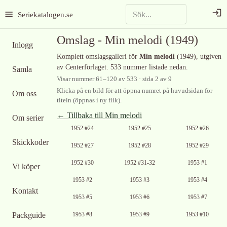
Seriekatalogen.se
Omslag -
Min melodi
(1949)
Inlogg
Komplett omslagsgalleri för
Min melodi
(1949)
, utgiven
av Centerförlaget
.
533 nummer listade nedan.
Samla
Visar nummer
61
–
120
av
533
· sida 2 av 9
Klicka på en bild för att öppna numret på huvudsidan för
Om oss
titeln (öppnas i ny flik).
← Tillbaka till
Min melodi
Om serier
Ingen bild
Ingen bild
Ingen bild
1952 #24
1952 #25
1952 #26
tillgänglig
tillgänglig
tillgänglig
Skickkoder
Ingen bild
Ingen bild
Ingen bild
1952 #27
1952 #28
1952 #29
tillgänglig
tillgänglig
tillgänglig
Ingen bild
Ingen bild
1952 #30
1952 #31-32
1953 #1
Vi köper
tillgänglig
tillgänglig
Ingen bild
1953 #2
1953 #3
1953 #4
tillgänglig
Kontakt
Ingen bild
1953 #5
1953 #6
1953 #7
tillgänglig
Packguide
1953 #8
1953 #9
1953 #10