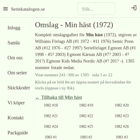
Seriekatalogen.se
Omslag -
Min häst
(1972)
Inlogg
Komplett omslagsgalleri för
Min häst
(1972)
, utgiven av
Williams Förlags AB (#1 1972 - #11 1976) Semic Press
Samla
AB (#12 1976 - #27 1997) Serieförlaget Egmont AB (#1
1998 - #5? 2003) Egmont Kärnan AB (#7? 2003 - #?
Om oss
201?) Egmont Kids Media Nordic AB (#? 201? -)
.
1305
nummer listade nedan.
Om serier
Visar nummer
241
–
300
av
1305
· sida 5 av 22
Klicka på en bild för att öppna numret på huvudsidan för
Skickkoder
titeln (öppnas i ny flik).
← Tillbaka till
Min häst
Vi köper
Ingen bild
Ingen bild
Ingen bild
1982 #18
1982 #19
1982 #20
tillgänglig
tillgänglig
tillgänglig
Ingen bild
Ingen bild
Ingen bild
1982 #21
1982 #22
1982 #23
Kontakt
tillgänglig
tillgänglig
tillgänglig
Ingen bild
Ingen bild
Ingen bild
1982 #24
1982 #25
1982 #26
tillgänglig
tillgänglig
tillgänglig
Packguide
Ingen bild
Ingen bild
Ingen bild
1983 #1
1983 #2
1983 #3