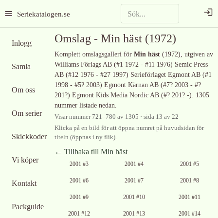
Seriekatalogen.se
Omslag -
Min häst
(1972)
Inlogg
Komplett omslagsgalleri för
Min häst
(1972)
, utgiven av
Williams Förlags AB (#1 1972 - #11 1976) Semic Press
Samla
AB (#12 1976 - #27 1997) Serieförlaget Egmont AB (#1
1998 - #5? 2003) Egmont Kärnan AB (#7? 2003 - #?
Om oss
201?) Egmont Kids Media Nordic AB (#? 201? -)
.
1305
nummer listade nedan.
Om serier
Visar nummer
721
–
780
av
1305
· sida 13 av 22
Klicka på en bild för att öppna numret på huvudsidan för
Skickkoder
titeln (öppnas i ny flik).
← Tillbaka till
Min häst
Vi köper
Ingen bild
Ingen bild
Ingen bild
2001 #3
2001 #4
2001 #5
tillgänglig
tillgänglig
tillgänglig
Ingen bild
Ingen bild
Ingen bild
2001 #6
2001 #7
2001 #8
Kontakt
tillgänglig
tillgänglig
tillgänglig
Ingen bild
Ingen bild
Ingen bild
2001 #9
2001 #10
2001 #11
tillgänglig
tillgänglig
tillgänglig
Packguide
Ingen bild
Ingen bild
Ingen bild
2001 #12
2001 #13
2001 #14