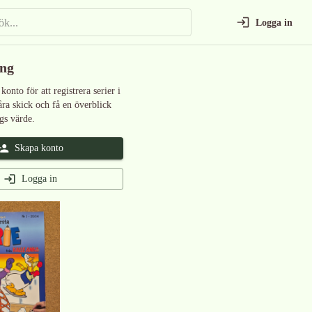
Logga in
ing
 konto för att registrera serier i
åra skick och få en överblick
gs värde.
Skapa konto
Logga in