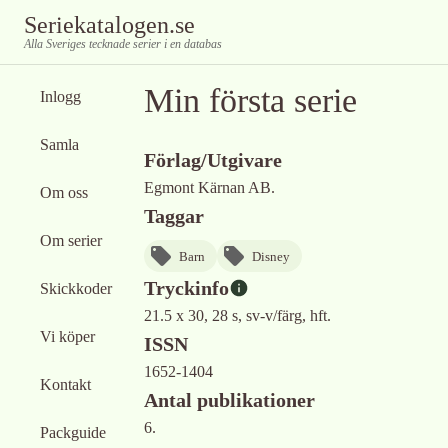
Seriekatalogen.se
Alla Sveriges tecknade serier i en databas
Min första serie
Inlogg
Samla
Förlag/Utgivare
Egmont Kärnan AB.
Om oss
Taggar
Om serier
Barn
Disney
Tryckinfo
Skickkoder
21.5 x 30, 28 s, sv-v/färg, hft.
Vi köper
ISSN
1652-1404
Kontakt
Antal publikationer
6.
Packguide