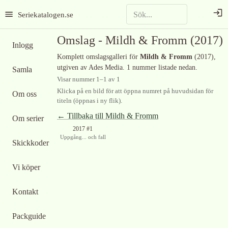
Seriekatalogen.se
Omslag -
Mildh & Fromm
(2017)
Inlogg
Komplett omslagsgalleri för
Mildh & Fromm
(2017)
,
utgiven av Ades Media
.
1 nummer listade nedan.
Samla
Visar nummer
1
–
1
av
1
Klicka på en bild för att öppna numret på huvudsidan för
Om oss
titeln (öppnas i ny flik).
← Tillbaka till
Mildh & Fromm
Om serier
2017 #1
Uppgång... och fall
Skickkoder
Vi köper
Kontakt
Packguide