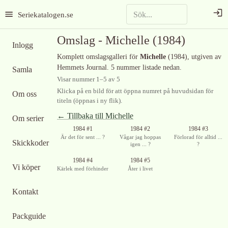
Seriekatalogen.se
Omslag -
Michelle
(1984)
Inlogg
Komplett omslagsgalleri för
Michelle
(1984)
, utgiven av
Hemmets Journal
.
5 nummer listade nedan.
Samla
Visar nummer
1
–
5
av
5
Klicka på en bild för att öppna numret på huvudsidan för
Om oss
titeln (öppnas i ny flik).
← Tillbaka till
Michelle
Om serier
Ingen bild
1984 #1
1984 #2
1984 #3
tillgänglig
Är det för sent ... ?
Vågar jag hoppas
Förlorad för alltid ...
Skickkoder
igen ... ?
?
1984 #4
1984 #5
Vi köper
Kärlek med förhinder
Åter i livet
Kontakt
Packguide