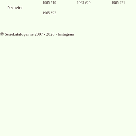
Ingen bild
Ingen bild
1965 #19
1965 #20
1965 #21
tillgänglig
tillgänglig
Nyheter
Ingen bild
1965 #22
tillgänglig
Ⓒ Seriekatalogen.se 2007 -
2026
•
Instagram