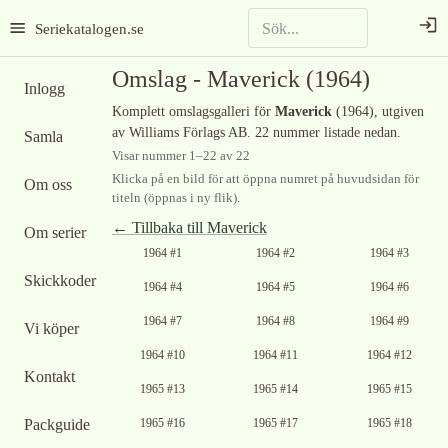
Seriekatalogen.se
Omslag -
Maverick
(1964)
Inlogg
Komplett omslagsgalleri för
Maverick
(1964)
, utgiven
av Williams Förlags AB
.
22 nummer listade nedan.
Samla
Visar nummer
1
–
22
av
22
Klicka på en bild för att öppna numret på huvudsidan för
Om oss
titeln (öppnas i ny flik).
← Tillbaka till
Maverick
Om serier
1964 #1
1964 #2
1964 #3
Skickkoder
1964 #4
1964 #5
1964 #6
1964 #7
1964 #8
1964 #9
Vi köper
1964 #10
1964 #11
1964 #12
Kontakt
Ingen bild
1965 #13
1965 #14
1965 #15
tillgänglig
Ingen bild
Ingen bild
Packguide
1965 #16
1965 #17
1965 #18
tillgänglig
tillgänglig