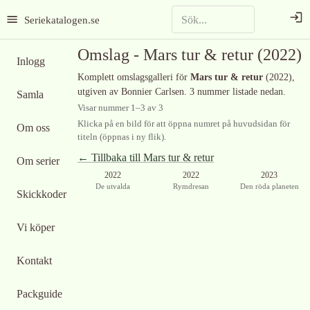
Seriekatalogen.se
Omslag -
Mars tur & retur
(2022)
Inlogg
Komplett omslagsgalleri för
Mars tur & retur
(2022)
,
utgiven av Bonnier Carlsen
.
3 nummer listade nedan.
Samla
Visar nummer
1
–
3
av
3
Klicka på en bild för att öppna numret på huvudsidan för
Om oss
titeln (öppnas i ny flik).
← Tillbaka till
Mars tur & retur
Om serier
2022
2022
2023
De utvalda
Rymdresan
Den röda planeten
Skickkoder
Vi köper
Kontakt
Packguide