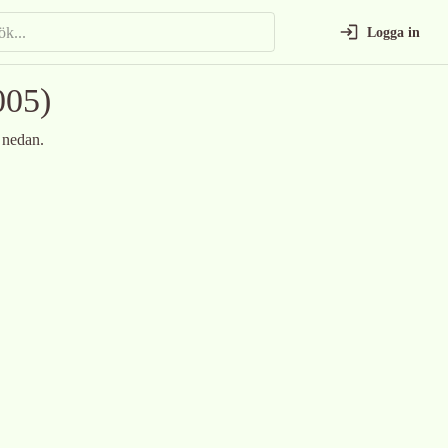
Logga in
005)
 nedan.