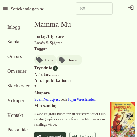
Seriekatalogen.se
Mamma Mu
Inlogg
Förlag/Utgivare
Samla
Rabén & Sjögren.
Taggar
Om oss
Barn
Humor
Tryckinfo
Om serier
?, ? s, färg, inb.
Antal publikationer
Skickkoder
7.
Skapare
Sven Nordqvist
och
Jujja Wieslander
.
Vi köper
Min samling
Skapa ett gratis konto för att registrera serier i din
Kontakt
samling, spåra skick och få en överblick över din
samlings värde.
Packguide
Skapa konto
Logga in