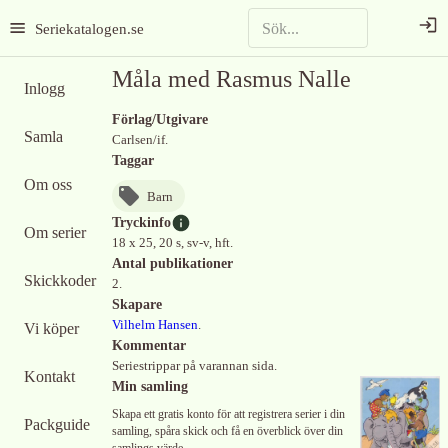
Seriekatalogen.se
Måla med Rasmus Nalle
Inlogg
Förlag/Utgivare
Samla
Carlsen/if.
Taggar
Om oss
Barn
Tryckinfo
Om serier
18 x 25, 20 s, sv-v, hft.
Antal publikationer
Skickkoder
2.
Skapare
Vilhelm Hansen
.
Vi köper
Kommentar
Seriestrippar på varannan sida.
Kontakt
Min samling
Skapa ett gratis konto för att registrera serier i din
Packguide
samling, spåra skick och få en överblick över din