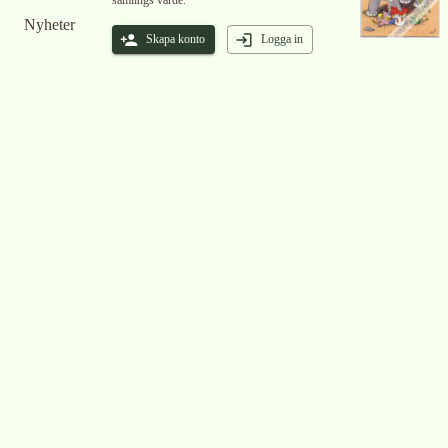
samlings värde.
Nyheter
Skapa konto
Logga in