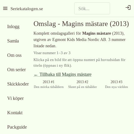
Seriekatalogen.se
Omslag -
Magins mästare
(2013)
Inlogg
Komplett omslagsgalleri för
Magins mästare
(2013)
,
utgiven av Egmont Kids Media Nordic AB
.
3 nummer
Samla
listade nedan.
Visar nummer
1
–
3
av
3
Om oss
Klicka på en bild för att öppna numret på huvudsidan för
titeln (öppnas i ny flik).
Om serier
← Tillbaka till
Magins mästare
2013 #1
2013 #2
2013 #3
Skickkoder
Den mörka tidsåldern
Slutet på en tidsålder
Den nya världen
Vi köper
Kontakt
Packguide