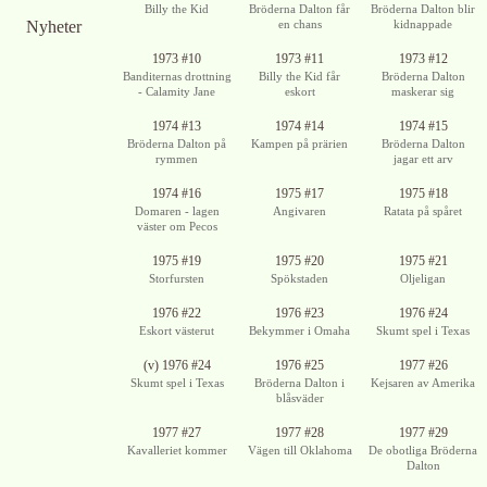
Billy the Kid
Bröderna Dalton får
Bröderna Dalton blir
Nyheter
en chans
kidnappade
1973 #10
1973 #11
1973 #12
Banditernas drottning
Billy the Kid får
Bröderna Dalton
- Calamity Jane
eskort
maskerar sig
1974 #13
1974 #14
1974 #15
Bröderna Dalton på
Kampen på prärien
Bröderna Dalton
rymmen
jagar ett arv
1974 #16
1975 #17
1975 #18
Domaren - lagen
Angivaren
Ratata på spåret
väster om Pecos
1975 #19
1975 #20
1975 #21
Storfursten
Spökstaden
Oljeligan
1976 #22
1976 #23
1976 #24
Eskort västerut
Bekymmer i Omaha
Skumt spel i Texas
Ingen bild
(v) 1976 #24
1976 #25
1977 #26
tillgänglig
Skumt spel i Texas
Bröderna Dalton i
Kejsaren av Amerika
blåsväder
1977 #27
1977 #28
1977 #29
Kavalleriet kommer
Vägen till Oklahoma
De obotliga Bröderna
Dalton