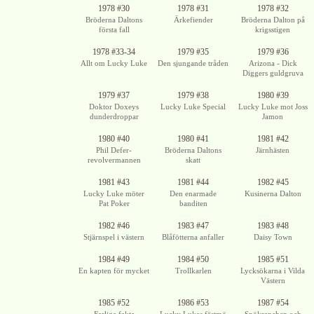
1978 #30
1978 #31
1978 #32
Bröderna Daltons
Ärkefiender
Bröderna Dalton på
första fall
krigsstigen
1978 #33-34
1979 #35
1979 #36
Allt om Lucky Luke
Den sjungande tråden
Arizona - Dick
Diggers guldgruva
1979 #37
1979 #38
1980 #39
Doktor Doxeys
Lucky Luke Special
Lucky Luke mot Joss
dunderdroppar
Jamon
1980 #40
1980 #41
1981 #42
Phil Defer-
Bröderna Daltons
Järnhästen
revolvermannen
skatt
1981 #43
1981 #44
1982 #45
Lucky Luke möter
Den enarmade
Kusinerna Dalton
Pat Poker
banditen
1982 #46
1983 #47
1983 #48
Stjärnspel i västern
Blåfötterna anfaller
Daisy Town
1984 #49
1984 #50
1985 #51
En kapten för mycket
Trollkarlen
Lycksökarna i Vilda
Västern
1985 #52
1986 #53
1987 #54