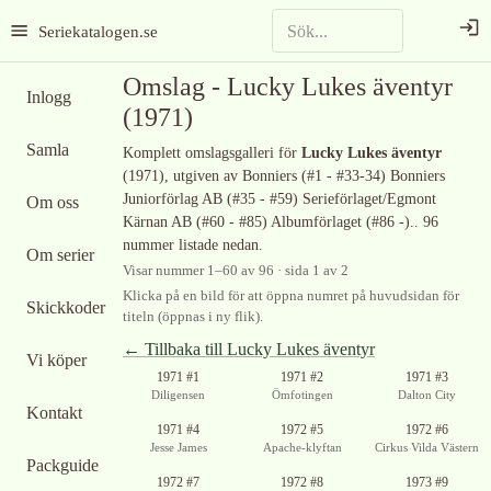
Seriekatalogen.se
Omslag -
Lucky Lukes äventyr
Inlogg
(1971)
Samla
Komplett omslagsgalleri för
Lucky Lukes äventyr
(1971)
, utgiven av Bonniers (#1 - #33-34) Bonniers
Juniorförlag AB (#35 - #59) Serieförlaget/Egmont
Om oss
Kärnan AB (#60 - #85) Albumförlaget (#86 -).
.
96
nummer listade nedan.
Om serier
Visar nummer
1
–
60
av
96
· sida 1 av 2
Klicka på en bild för att öppna numret på huvudsidan för
Skickkoder
titeln (öppnas i ny flik).
← Tillbaka till
Lucky Lukes äventyr
Vi köper
Ingen bild
1971 #1
1971 #2
1971 #3
tillgänglig
Diligensen
Ömfotingen
Dalton City
Kontakt
1971 #4
1972 #5
1972 #6
Jesse James
Apache-klyftan
Cirkus Vilda Västern
Packguide
1972 #7
1972 #8
1973 #9